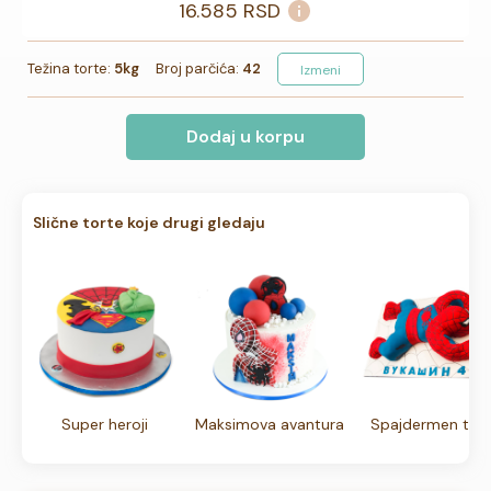
16.585
RSD
Težina torte:
5kg
Broj parčića:
42
Izmeni
Dodaj u korpu
Slične torte koje drugi gledaju
Super heroji
Maksimova avantura
Spajdermen tor