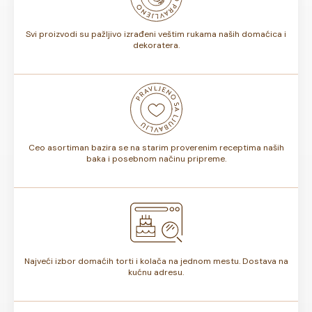
torte.
Svi proizvodi su pažljivo izrađeni veštim rukama naših domaćica i
dekoratera.
Ceo asortiman bazira se na starim proverenim receptima naših
baka i posebnom načinu pripreme.
Najveći izbor domaćih torti i kolača na jednom mestu. Dostava na
kućnu adresu.