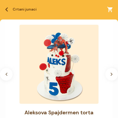
Crtani junaci
Aleksova Spajdermen torta