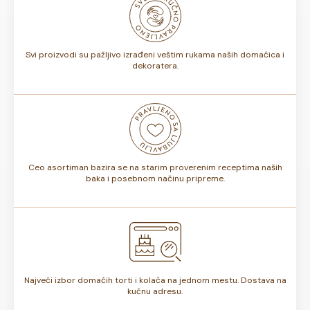
biti od 7 do 10 dana. Rok trajanja je istaknut na deklaraciji
torte.
Svi proizvodi su pažljivo izrađeni veštim rukama naših domaćica i
dekoratera.
Ceo asortiman bazira se na starim proverenim receptima naših
baka i posebnom načinu pripreme.
Najveći izbor domaćih torti i kolača na jednom mestu. Dostava na
kućnu adresu.