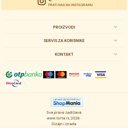
PRATI NAS NA INSTAGRAMU
PROIZVODI
Dečije torte
SERVIS ZA KORISNIKE
Svadbene torte
Prijava na newsletter
KONTAKT
Svečane torte
Uslovi kupovine
O kompaniji
Torta klasici
Dostava robe
Novosti
Kolači
Autorska prava
Posao
Osmisli tortu
Politika privatnosti
Kontakt
Sva prava zadržava
Ukusi torti
Najčešće postavljana pitanja
www.torta.rs, 2026 ·
Dizajn i izrada