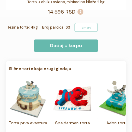
Torta u obliku aviona, minimalna kilaža 2 kg
14.596
RSD
Težina torte:
4kg
Broj parčića:
33
Izmeni
Dodaj u korpu
Slične torte koje drugi gledaju
Torta prva avantura
Spajdermen torta
Avion torta