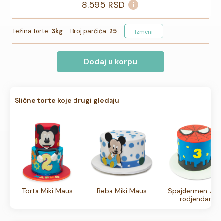
8.595
RSD
Težina torte:
3kg
Broj parčića:
25
Izmeni
Dodaj u korpu
Slične torte koje drugi gledaju
Torta Miki Maus
Beba Miki Maus
Spajdermen za 3
rodjendan