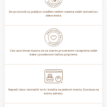
torte.
Svi proizvodi su pažljivo izrađeni veštim rukama naših domaćica i
dekoratera.
Ceo asortiman bazira se na starim proverenim receptima naših
baka i posebnom načinu pripreme.
Najveći izbor domaćih torti i kolača na jednom mestu. Dostava na
kućnu adresu.