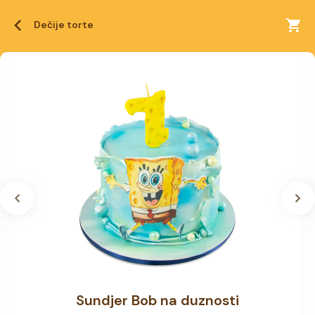
Dečije torte
Sundjer Bob na duznosti