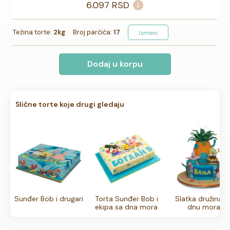
6.097
RSD
Težina torte:
2kg
Broj parčića:
17
Izmeni
Dodaj u korpu
Slične torte koje drugi gledaju
Sunđer Bob i drugari
Torta Sunđer Bob i
Slatka družina n
ekipa sa dna mora
dnu mora