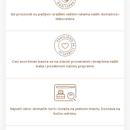
torte.
Svi proizvodi su pažljivo izrađeni veštim rukama naših domaćica i
dekoratera.
Ceo asortiman bazira se na starim proverenim receptima naših
baka i posebnom načinu pripreme.
Najveći izbor domaćih torti i kolača na jednom mestu. Dostava na
kućnu adresu.