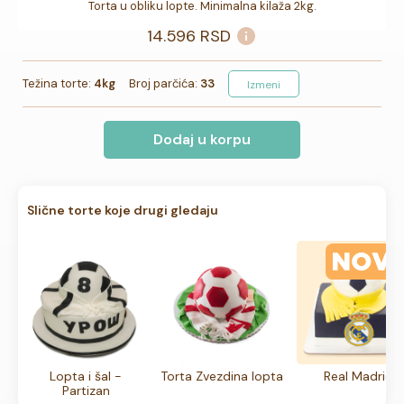
Torta u obliku lopte. Minimalna kilaža 2kg.
14.596
RSD
Težina torte:
4kg
Broj parčića:
33
Izmeni
Dodaj u korpu
Slične torte koje drugi gledaju
Lopta i šal -
Torta Zvezdina lopta
Real Madrid
Partizan