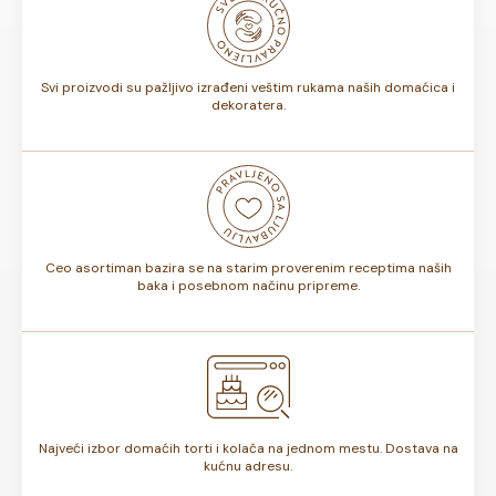
biti od 7 do 10 dana. Rok trajanja je istaknut na deklaraciji
torte.
Svi proizvodi su pažljivo izrađeni veštim rukama naših domaćica i
dekoratera.
Ceo asortiman bazira se na starim proverenim receptima naših
baka i posebnom načinu pripreme.
Najveći izbor domaćih torti i kolača na jednom mestu. Dostava na
kućnu adresu.