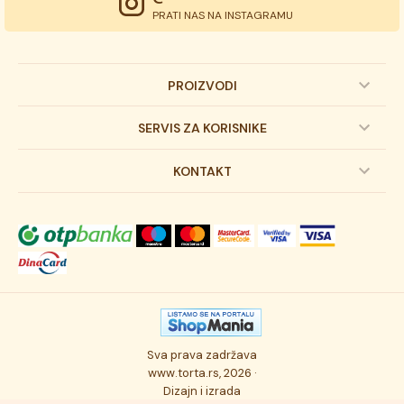
PRATI NAS NA INSTAGRAMU
PROIZVODI
Dečije torte
SERVIS ZA KORISNIKE
Svadbene torte
Prijava na newsletter
KONTAKT
Svečane torte
Uslovi kupovine
O kompaniji
Torta klasici
Dostava robe
Novosti
Kolači
Autorska prava
Posao
Osmisli tortu
Politika privatnosti
Kontakt
Sva prava zadržava
Ukusi torti
Najčešće postavljana pitanja
www.torta.rs, 2026 ·
Dizajn i izrada