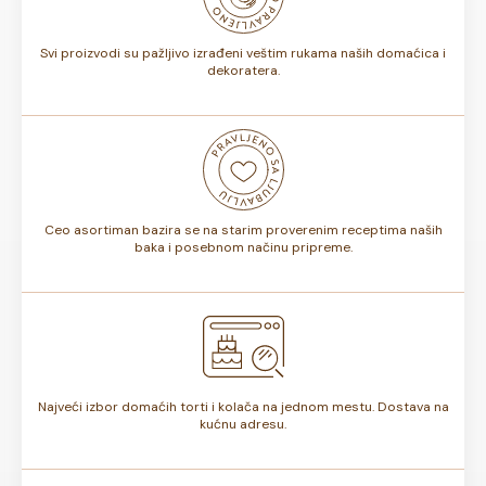
torte.
Svi proizvodi su pažljivo izrađeni veštim rukama naših domaćica i
dekoratera.
Ceo asortiman bazira se na starim proverenim receptima naših
baka i posebnom načinu pripreme.
Najveći izbor domaćih torti i kolača na jednom mestu. Dostava na
kućnu adresu.