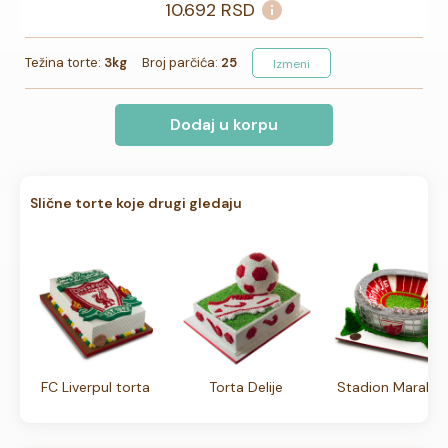
10.692
RSD
Težina torte:
3kg
Broj parčića:
25
Izmeni
Dodaj u korpu
Slične torte koje drugi gledaju
FC Liverpul torta
Torta Delije
Stadion Maraka