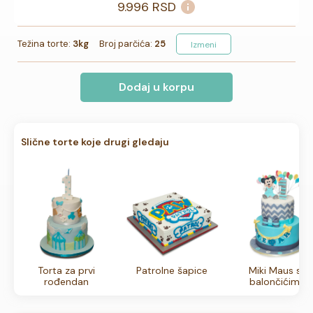
9.996
RSD
Težina torte:
3kg
Broj parčića:
25
Izmeni
Dodaj u korpu
Slične torte koje drugi gledaju
Torta za prvi
Patrolne šapice
Miki Maus sa
rođendan
balončićima