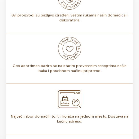
torte.
Svi proizvodi su pažljivo izrađeni veštim rukama naših domaćica i
dekoratera.
Ceo asortiman bazira se na starim proverenim receptima naših
baka i posebnom načinu pripreme.
Najveći izbor domaćih torti i kolača na jednom mestu. Dostava na
kućnu adresu.