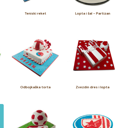
Teniski reket
Lopta i šal - Partizan
Odbojkaška torta
Zvezdin dres i lopta