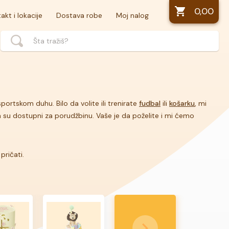
0,00
akt i lokacije
Dostava robe
Moj nalog
rtskom duhu. Bilo da volite ili trenirate
fudbal
ili
košarku
, mi
a su dostupni za porudžbinu. Vaše je da poželite i mi ćemo
pričati.