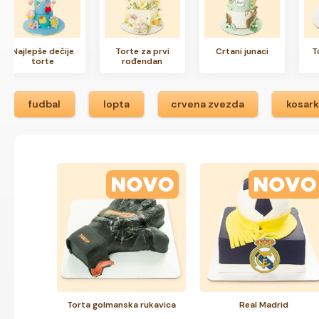
Najlepše dečije
Torte za prvi
Crtani junaci
T
torte
rođendan
fudbal
lopta
crvena zvezda
kosar
Torta golmanska rukavica
Real Madrid