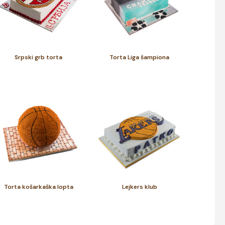
Srpski grb torta
Torta Liga šampiona
Torta košarkaška lopta
Lejkers klub