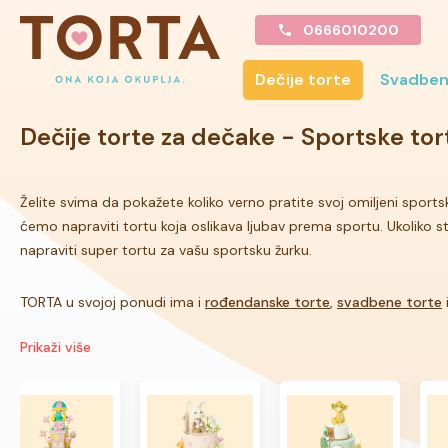
0666010200
Dečije torte
Svadben
Dečije torte za dečake
- Sportske tor
Želite svima da pokažete koliko verno pratite svoj omiljeni spor
ćemo napraviti tortu koja oslikava ljubav prema sportu. Ukoliko s
napraviti super tortu za vašu sportsku žurku.
TORTA u svojoj ponudi ima i
rođendanske torte
,
svadbene torte
Prikaži više