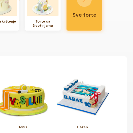
Sve torte
a krštenje
Torte sa
životinjama
Tenis
Bazen