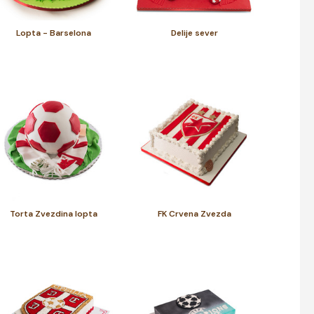
Lopta - Barselona
Delije sever
Torta Zvezdina lopta
FK Crvena Zvezda