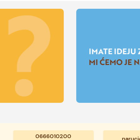
0666010200
naruci