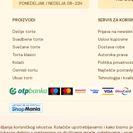
PONEDELJAK / NEDELJA 08-22H
PROIZVODI
SERVIS ZA KORIS
Dečije torte
Prijava na newslet
Svadbene torte
Uslovi kupovine
Svečane torte
Dostava robe
Torta klasici
Autorska prava
Kolači
Politika privatnost
Osmisli tortu
Najčešće postavlj
Ukusi torti
Tehnologija i kvali
bošljanja korisničkog iskustva. Kolačiće upotrebljavamo i kako bismo pe
b-lokacije delimo s partnerima za društvene mreže, oglašavanje i ana