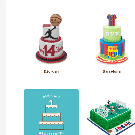
Džordan
Barselona