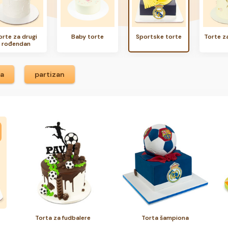
orte za drugi
Baby torte
Sportske torte
Torte z
rođendan
ka
partizan
Torta za fudbalere
Torta šampiona