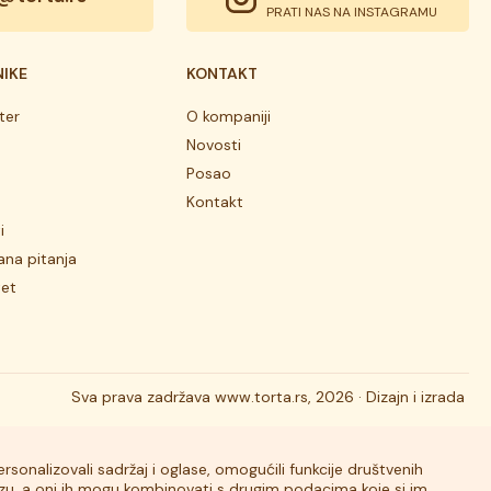
PRATI NAS NA INSTAGRAMU
NIKE
KONTAKT
ter
O kompaniji
Novosti
Posao
Kontakt
i
ana pitanja
tet
Sva prava zadržava
www.torta.rs, 2026 ·
Dizajn i izrada
rsonalizovali sadržaj i oglase, omogućili funkcije društvenih
lizu, a oni ih mogu kombinovati s drugim podacima koje si im