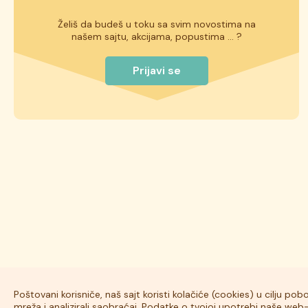
Želiš da budeš u toku sa svim novostima na
našem sajtu, akcijama, popustima ... ?
Prijavi se
Poštovani korisniče, naš sajt koristi kolačiće (cookies) u cilju po
mreža i analizirali saobraćaj. Podatke o tvojoj upotrebi naše we