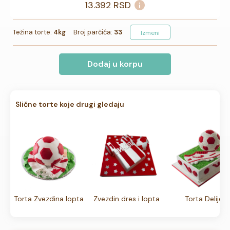
13.392
RSD
Težina torte:
4kg
Broj parčića:
33
Izmeni
Dodaj u korpu
Slične torte koje drugi gledaju
Torta Zvezdina lopta
Zvezdin dres i lopta
Torta Delije