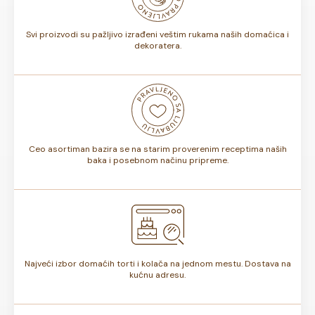
torte.
Svi proizvodi su pažljivo izrađeni veštim rukama naših domaćica i
dekoratera.
Ceo asortiman bazira se na starim proverenim receptima naših
baka i posebnom načinu pripreme.
Najveći izbor domaćih torti i kolača na jednom mestu. Dostava na
kućnu adresu.