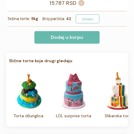
15.787
RSD
Težina torte:
5kg
Broj parčića:
42
Izmeni
Dodaj u korpu
Slične torte koje drugi gledaju
Torta džunglica
LOL surprise torta
Slikarska torta