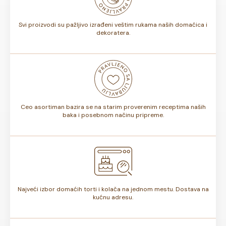
torte.
Svi proizvodi su pažljivo izrađeni veštim rukama naših domaćica i
dekoratera.
Ceo asortiman bazira se na starim proverenim receptima naših
baka i posebnom načinu pripreme.
Najveći izbor domaćih torti i kolača na jednom mestu. Dostava na
kućnu adresu.