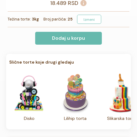
18.489
RSD
Težina torte:
3kg
Broj parčića:
25
Izmeni
Dodaj u korpu
Slične torte koje drugi gledaju
Disko
Lilihip torta
Slikarska torta