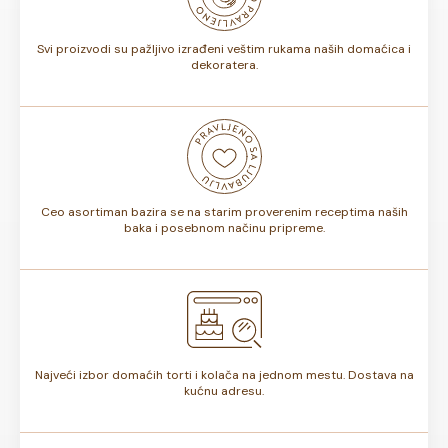
torte.
Svi proizvodi su pažljivo izrađeni veštim rukama naših domaćica i
dekoratera.
Ceo asortiman bazira se na starim proverenim receptima naših
baka i posebnom načinu pripreme.
Najveći izbor domaćih torti i kolača na jednom mestu. Dostava na
kućnu adresu.