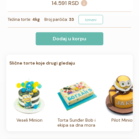
14.591
RSD
Težina torte:
4kg
Broj parčića:
33
Izmeni
Dodaj u korpu
Slične torte koje drugi gledaju
Veseli Minion
Torta Sunđer Bob i
Pilot Minion
ekipa sa dna mora