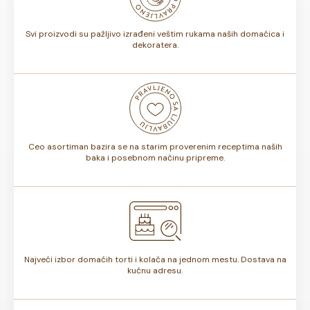
torte.
Svi proizvodi su pažljivo izrađeni veštim rukama naših domaćica i
dekoratera.
Ceo asortiman bazira se na starim proverenim receptima naših
baka i posebnom načinu pripreme.
Najveći izbor domaćih torti i kolača na jednom mestu. Dostava na
kućnu adresu.