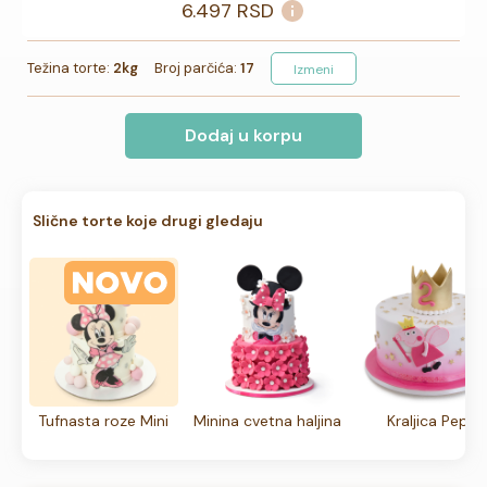
6.497
RSD
Težina torte:
2kg
Broj parčića:
17
Izmeni
Dodaj u korpu
Slične torte koje drugi gledaju
Tufnasta roze Mini
Minina cvetna haljina
Kraljica Pepa