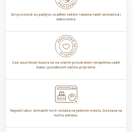
torte.
Svi proizvodi su pažljivo izrađeni veštim rukama naših domaćica i
dekoratera.
Ceo asortiman bazira se na starim proverenim receptima naših
baka i posebnom načinu pripreme.
Najveći izbor domaćih torti i kolača na jednom mestu. Dostava na
kućnu adresu.