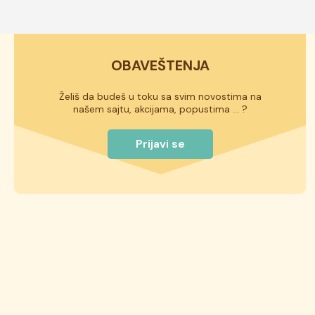
OBAVEŠTENJA
Želiš da budeš u toku sa svim novostima na
našem sajtu, akcijama, popustima ... ?
Prijavi se