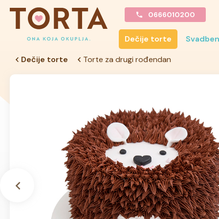
0666010200
Dečije torte
Svadben
Dečije torte
Torte za drugi rođendan