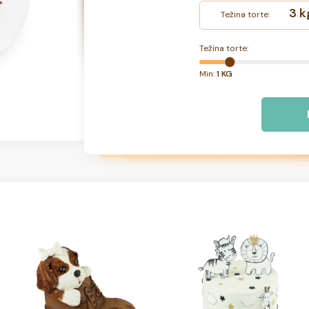
3 k
Težina torte:
Težina torte:
Min:
1 KG