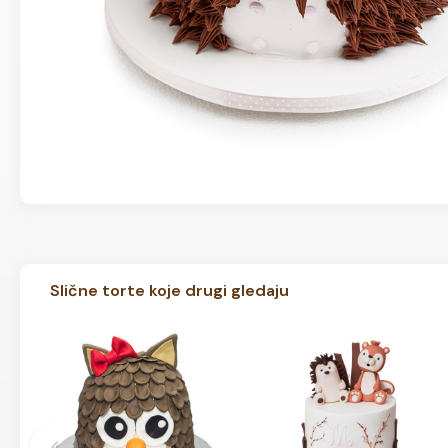
Slične torte koje drugi gledaju