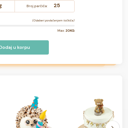
g
25
Broj parčića:
(Odaberi povlačenjem točkića)
Max:
20KG
Dodaj u korpu