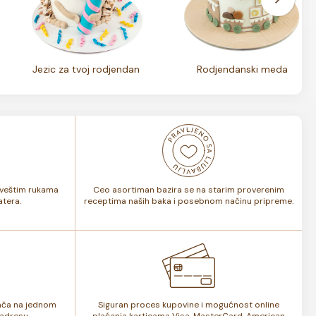
Jezic za tvoj rodjendan
Rodjendanski meda
i veštim rukama
Ceo asortiman bazira se na starim proverenim
tera.
receptima naših baka i posebnom načinu pripreme.
lača na jednom
Siguran proces kupovine i mogućnost online
adresu.
plaćanja karticama Visa, MasterCard, American