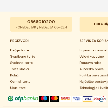
0666010200
naruci
PONEDELJAK / NEDELJA 08-22H
PROIZVODI
SERVIS ZA KORIS
Dečije torte
Prijava na newslet
Svadbene torte
Uslovi kupovine
Svečane torte
Dostava robe
Torta klasici
Autorska prava
Kolači
Politika privatnost
Osmisli tortu
Najčešće postavlj
Ukusi torti
Tehnologija i kvali