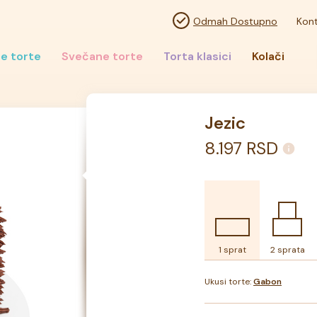
Odmah Dostupno
Kont
e torte
Svečane torte
Torta klasici
Kolači
Jezic
8.197
RSD
1 sprat
2 sprata
Ukusi torte:
Gabon