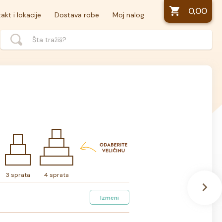
0,00
akt i lokacije
Dostava robe
Moj nalog
3 sprata
4 sprata
Izmeni