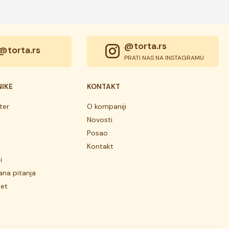
@torta.rs
@torta.rs
PRATI NAS NA INSTAGRAMU
NIKE
KONTAKT
ter
O kompaniji
Novosti
Posao
Kontakt
i
ana pitanja
tet