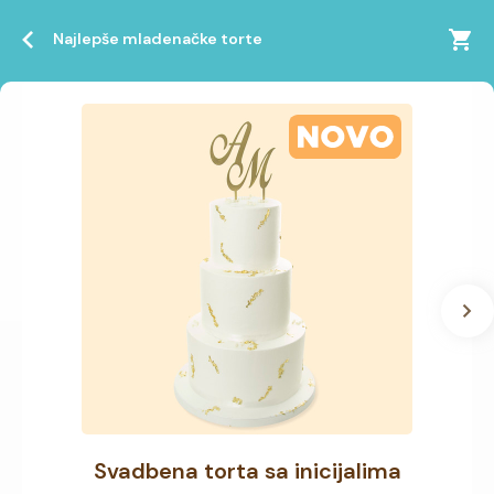
Najlepše mladenačke torte
Svadbena torta sa inicijalima