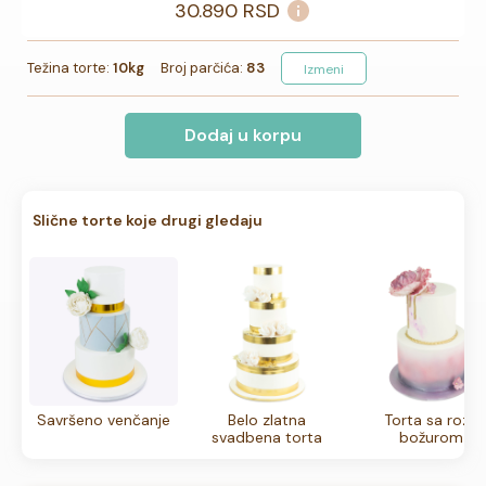
30.890
RSD
Težina torte:
10kg
Broj parčića:
83
Izmeni
Dodaj u korpu
Slične torte koje drugi gledaju
Savršeno venčanje
Belo zlatna
Torta sa roze
svadbena torta
božurom