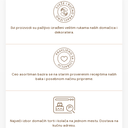
odnosno, da li sadrže voće ili ne, rok trajanja torte može
biti od 7 do 10 dana. Rok trajanja je istaknut na deklaraciji
torte.
Svi proizvodi su pažljivo izrađeni veštim rukama naših domaćica i
dekoratera.
Ceo asortiman bazira se na starim proverenim receptima naših
baka i posebnom načinu pripreme.
Najveći izbor domaćih torti i kolača na jednom mestu. Dostava na
kućnu adresu.