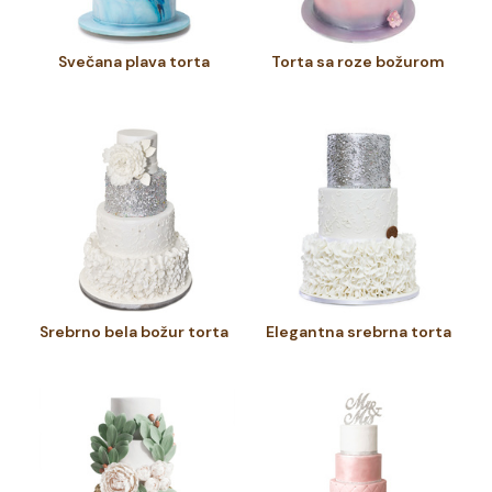
Svečana plava torta
Torta sa roze božurom
Srebrno bela božur torta
Elegantna srebrna torta