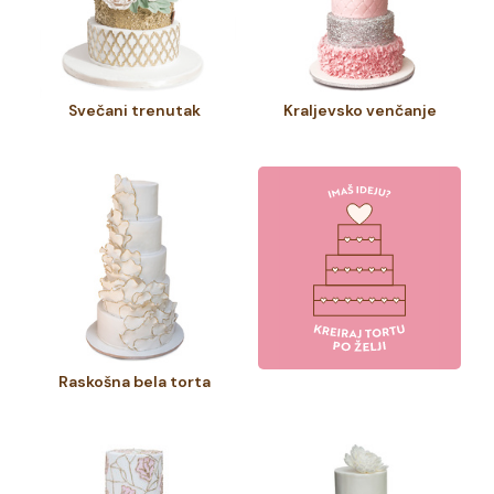
Svečani trenutak
Kraljevsko venčanje
Raskošna bela torta