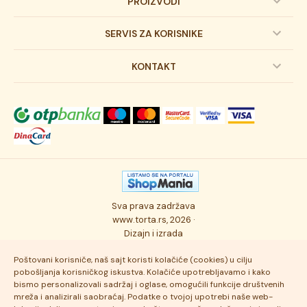
PROIZVODI
Dečije torte
SERVIS ZA KORISNIKE
Svadbene torte
Prijava na newsletter
KONTAKT
Svečane torte
Uslovi kupovine
O kompaniji
Torta klasici
Dostava robe
Novosti
Kolači
Autorska prava
Posao
Osmisli tortu
Politika privatnosti
Kontakt
Sva prava zadržava
Ukusi torti
Najčešće postavljana pitanja
www.torta.rs, 2026 ·
Dizajn i izrada
Tehnologija i kvalitet
Poštovani korisniče, naš sajt koristi kolačiće (cookies) u cilju
pobošljanja korisničkog iskustva. Kolačiće upotrebljavamo i kako
bismo personalizovali sadržaj i oglase, omogućili funkcije društvenih
mreža i analizirali saobraćaj. Podatke o tvojoj upotrebi naše web-