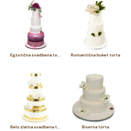
Egzotična svadbena torta
Romantična buket torta
Belo zlatna svadbena torta
Biserna torta