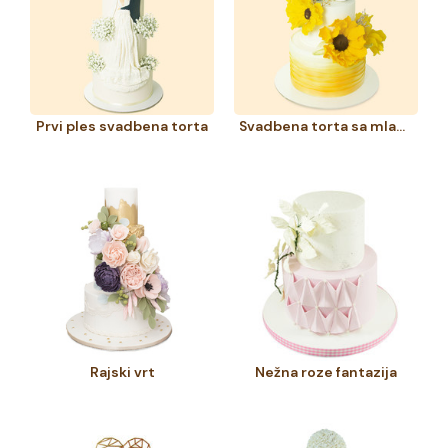
Prvi ples svadbena torta
Svadbena torta sa mladencima i suncokretima
Rajski vrt
Nežna roze fantazija