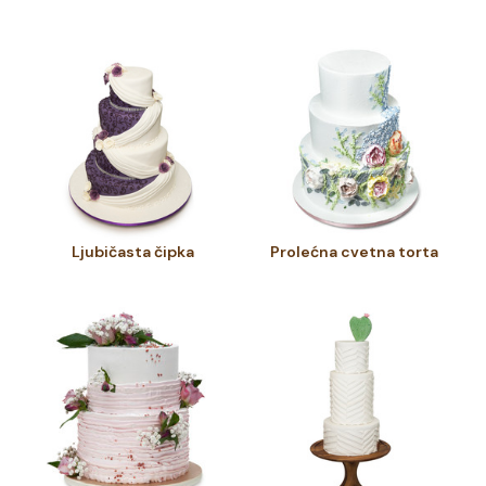
Ljubičasta čipka
Prolećna cvetna torta