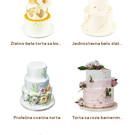
Zlatno bela torta sa bozurom
Jednostavna belo zlatna torta
Prolećna cvetna torta
Torta sa roze karnerima i nežno roze ružama