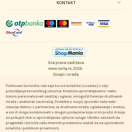
Svadbene torte
Prijava na newsletter
KONTAKT
Svečane torte
Uslovi kupovine
O kompaniji
Torta klasici
Dostava robe
Novosti
Kolači
Autorska prava
Posao
Osmisli tortu
Politika privatnosti
Kontakt
Sva prava zadržava
Ukusi torti
Najčešće postavljana pitanja
www.torta.rs, 2026 ·
Dizajn i izrada
Tehnologija i kvalitet
Poštovani korisniče, naš sajt koristi kolačiće (cookies) u cilju
pobošljanja korisničkog iskustva. Kolačiće upotrebljavamo i kako
bismo personalizovali sadržaj i oglase, omogućili funkcije društvenih
mreža i analizirali saobraćaj. Podatke o tvojoj upotrebi naše web-
lokacije delimo s partnerima za društvene mreže, oglašavanje i analizu,
a oni ih mogu kombinovati s drugim podacima koje si im pružio ili koje
su prikupili dok si upotrebljavao njihove usluge. Ukoliko nastaviš da
pregledaš i koristiš našu Internet prodavnicu slažeš se sa upotrebom
kolačića i politikom privatnosti.