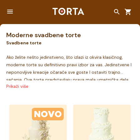
Moderne svadbene torte
Svadbene torte
Ako želite nešto jedinstveno, što izlazi iz okvira klasičnog,
moderne torte su definitivno pravi izbor za vas. Jedinstvene I
neponovljive kreacije očaraće sve goste I ostaviti trajno
sećanje. Ove torte predstavljaju prava mala umetnička dela.
Prikaži više
Ono što čini moderne torte posebnim jeste kombinacija
različitih tekstura I boja koja svakoj torti daje autentičnost i
neponovljivost. Ne propustite da pogledate i
najlepše
mladenačke torte
, kao i
torte sa kapkejkovima
za vaše
venčanje iz bajke.