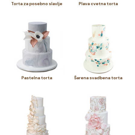
Torta za posebno slavlje
Plava cvetna torta
Pastelna torta
Šarena svadbena torta