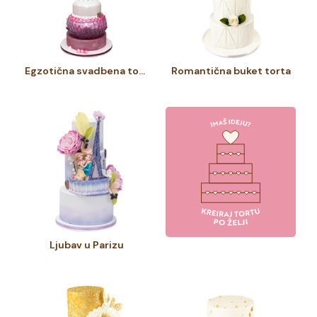
Egzotična svadbena torta
Romantična buket torta
Ljubav u Parizu