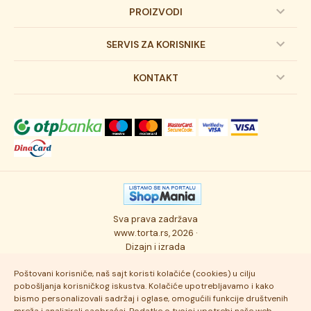
PROIZVODI
Dečije torte
SERVIS ZA KORISNIKE
Svadbene torte
Prijava na newsletter
KONTAKT
Svečane torte
Uslovi kupovine
O kompaniji
Torta klasici
Dostava robe
Novosti
Kolači
Autorska prava
Posao
Osmisli tortu
Politika privatnosti
Kontakt
Sva prava zadržava
Ukusi torti
Najčešće postavljana pitanja
www.torta.rs, 2026 ·
Dizajn i izrada
Tehnologija i kvalitet
Poštovani korisniče, naš sajt koristi kolačiće (cookies) u cilju
pobošljanja korisničkog iskustva. Kolačiće upotrebljavamo i kako
bismo personalizovali sadržaj i oglase, omogućili funkcije društvenih