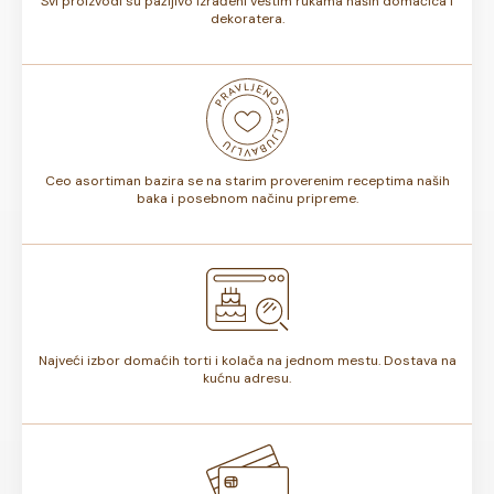
Svi proizvodi su pažljivo izrađeni veštim rukama naših domaćica i
dekoratera.
Ceo asortiman bazira se na starim proverenim receptima naših
baka i posebnom načinu pripreme.
Najveći izbor domaćih torti i kolača na jednom mestu. Dostava na
kućnu adresu.