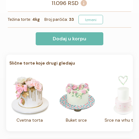
11.096
RSD
Težina torte:
4kg
Broj parčića:
33
Izmeni
Dodaj u korpu
Slične torte koje drugi gledaju
Cvetna torta
Buket srce
Srce na vrhu tor