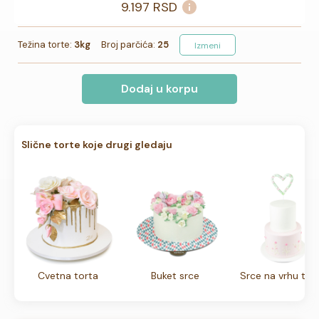
9.197
RSD
Težina torte:
3kg
Broj parčića:
25
Izmeni
Dodaj u korpu
Slične torte koje drugi gledaju
Cvetna torta
Buket srce
Srce na vrhu tor