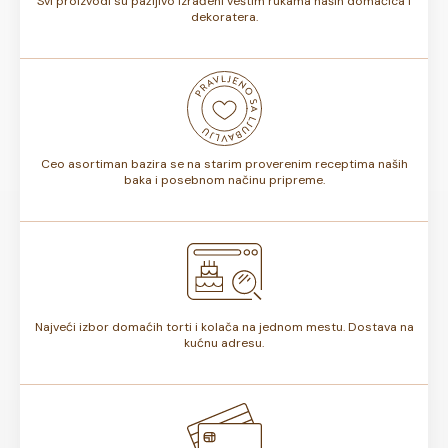
Svi proizvodi su pažljivo izrađeni veštim rukama naših domaćica i
dekoratera.
Ceo asortiman bazira se na starim proverenim receptima naših
baka i posebnom načinu pripreme.
Najveći izbor domaćih torti i kolača na jednom mestu. Dostava na
kućnu adresu.