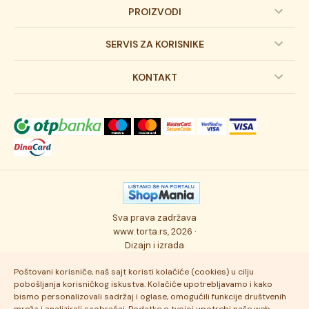
PROIZVODI
Dečije torte
SERVIS ZA KORISNIKE
Svadbene torte
Prijava na newsletter
KONTAKT
Svečane torte
Uslovi kupovine
O kompaniji
Torta klasici
Dostava robe
Novosti
Kolači
Autorska prava
Posao
Osmisli tortu
Politika privatnosti
Kontakt
Sva prava zadržava
Ukusi torti
Najčešće postavljana pitanja
www.torta.rs, 2026 ·
Dizajn i izrada
Tehnologija i kvalitet
Poštovani korisniče, naš sajt koristi kolačiće (cookies) u cilju
pobošljanja korisničkog iskustva. Kolačiće upotrebljavamo i kako
bismo personalizovali sadržaj i oglase, omogućili funkcije društvenih