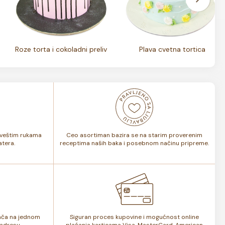
Roze torta i cokoladni preliv
Plava cvetna tortica
i veštim rukama
Ceo asortiman bazira se na starim proverenim
tera.
receptima naših baka i posebnom načinu pripreme.
lača na jednom
Siguran proces kupovine i mogućnost online
adresu.
plaćanja karticama Visa, MasterCard, American