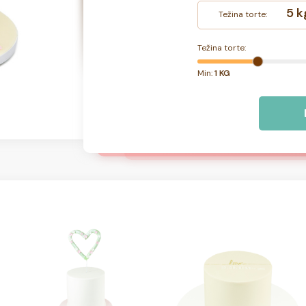
5 k
Težina torte:
Težina torte:
Min:
1 KG