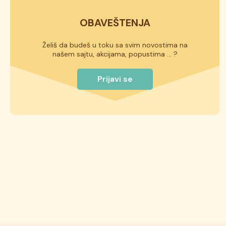
OBAVEŠTENJA
Želiš da budeš u toku sa svim novostima na
našem sajtu, akcijama, popustima ... ?
Prijavi se