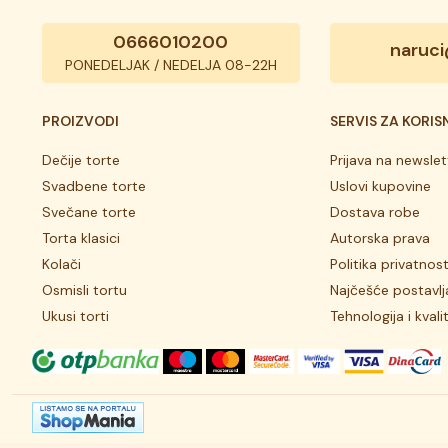
0666010200
naruci
PONEDELJAK / NEDELJA 08-22H
PROIZVODI
SERVIS ZA KORIS
Dečije torte
Prijava na newslet
Svadbene torte
Uslovi kupovine
Svečane torte
Dostava robe
Torta klasici
Autorska prava
Kolači
Politika privatnost
Osmisli tortu
Najčešće postavlj
Ukusi torti
Tehnologija i kvali