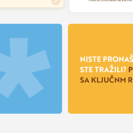
su zamrznute. U zavisnosti od
 rok trajanja torte može biti