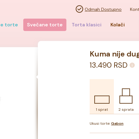
Odmah Dostupno
Kont
e torte
Svečane torte
Torta klasici
Kolači
Kuma nije d
13.490
RSD
1 sprat
2 sprata
Ukusi torte:
Gabon