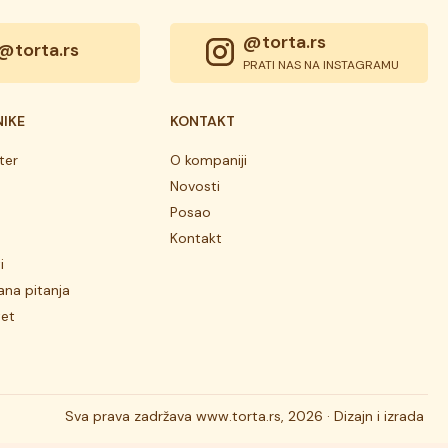
@torta.rs
@torta.rs
PRATI NAS NA INSTAGRAMU
NIKE
KONTAKT
ter
O kompaniji
Novosti
Posao
Kontakt
i
ana pitanja
tet
Sva prava zadržava
www.torta.rs, 2026 ·
Dizajn i izrada