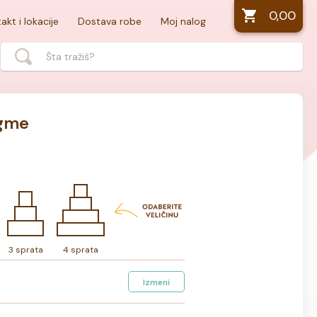
0,00
akt i lokacije
Dostava robe
Moj nalog
ugme
3 sprata
4 sprata
Izmeni