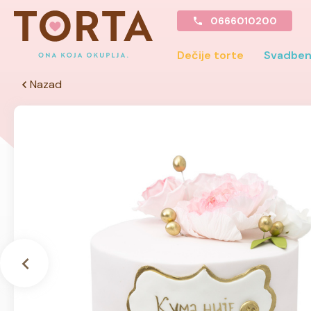
0666010200
Dečije torte
Svadben
Nazad