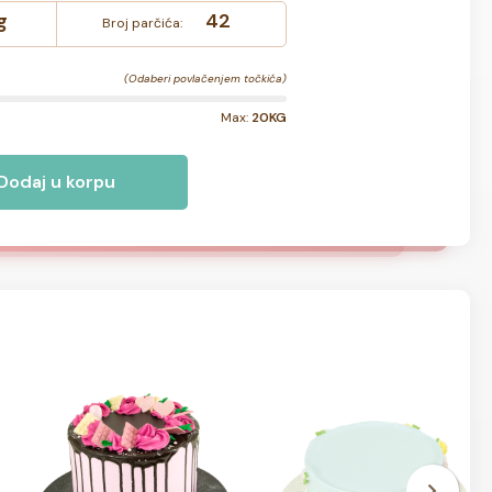
g
42
Broj parčića:
(Odaberi povlačenjem točkića)
Max:
20KG
Dodaj u korpu