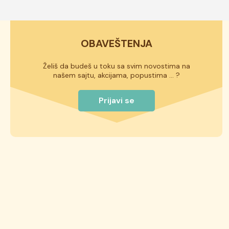
OBAVEŠTENJA
Želiš da budeš u toku sa svim novostima na
našem sajtu, akcijama, popustima ... ?
Prijavi se