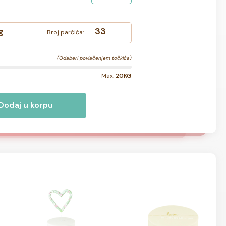
g
33
Broj parčića:
(Odaberi povlačenjem točkića)
Max:
20KG
Dodaj u korpu