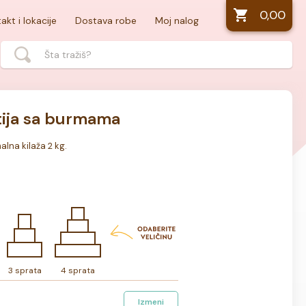
0,00
akt i lokacije
Dostava robe
Moj nalog
tija sa burmama
malna kilaža 2 kg.
3 sprata
4 sprata
Izmeni