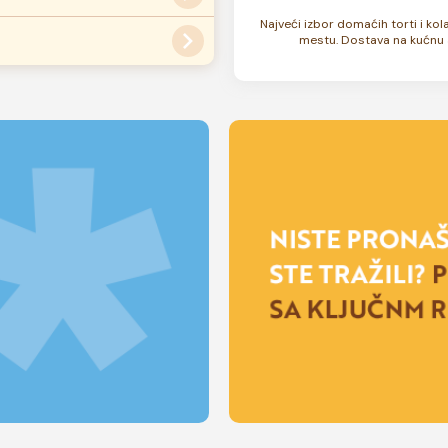
ati
ovde
.
Najveći izbor domaćih torti i ko
ana kao i celokupan sadržaj
mestu. Dostava na kućnu 
su zamrznute. U zavisnosti od
 rok trajanja torte može biti