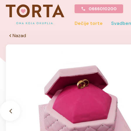
0666010200
Dečije torte
Svadben
Nazad