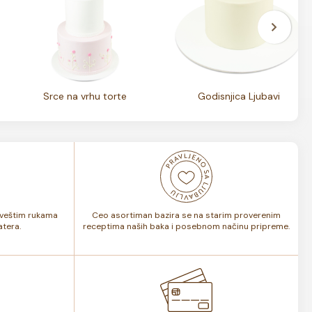
Srce na vrhu torte
Godisnjica Ljubavi
i veštim rukama
Ceo asortiman bazira se na starim proverenim
tera.
receptima naših baka i posebnom načinu pripreme.