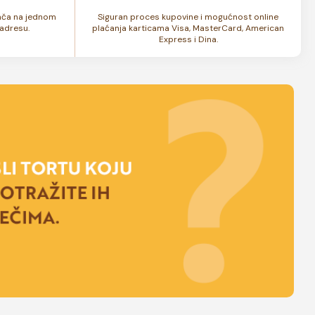
lača na jednom
Siguran proces kupovine i mogućnost online
adresu.
plaćanja karticama Visa, MasterCard, American
Express i Dina.