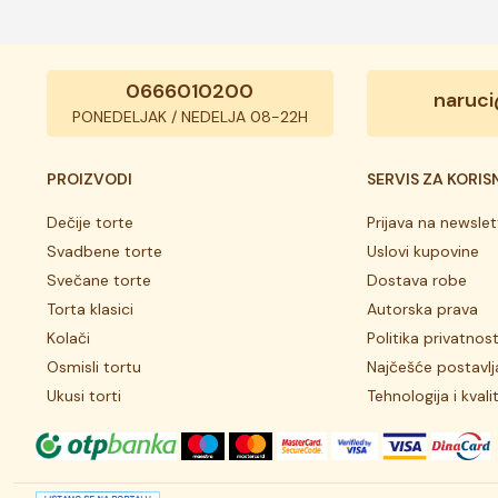
0666010200
naruci
PONEDELJAK / NEDELJA 08-22H
PROIZVODI
SERVIS ZA KORIS
Dečije torte
Prijava na newslet
Svadbene torte
Uslovi kupovine
Svečane torte
Dostava robe
Torta klasici
Autorska prava
Kolači
Politika privatnost
Osmisli tortu
Najčešće postavlj
Ukusi torti
Tehnologija i kvali