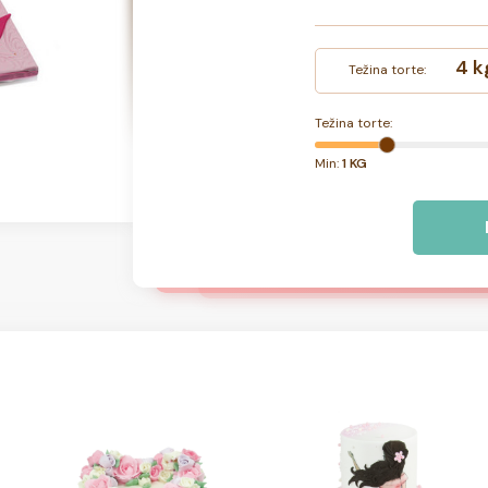
4 k
Težina torte:
Težina torte:
Min:
1 KG