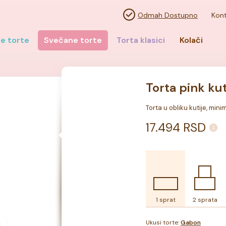
Odmah Dostupno
Kont
e torte
Svečane torte
Torta klasici
Kolači
Torta pink ku
Torta u obliku kutije, mini
17.494
RSD
1 sprat
2 sprata
Ukusi torte:
Gabon