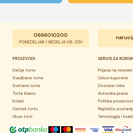
0666010200
naruci
PONEDELJAK / NEDELJA 08-22H
PROIZVODI
SERVIS ZA KORIS
Dečije torte
Prijava na newslet
Svadbene torte
Uslovi kupovine
Svečane torte
Dostava robe
Torta klasici
Autorska prava
Kolači
Politika privatnost
Osmisli tortu
Najčešće postavlj
Ukusi torti
Tehnologija i kvali