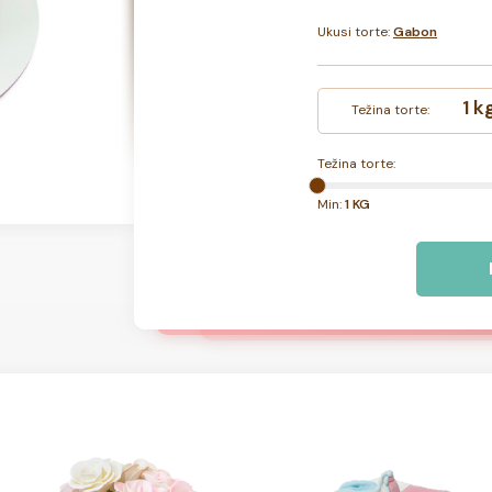
Ukusi torte:
Gabon
1 k
Težina torte:
Težina torte:
Min:
1 KG