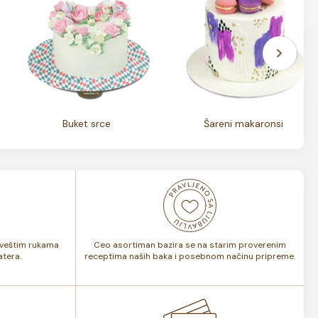
Buket srce
Šareni makaronsi
i veštim rukama
Ceo asortiman bazira se na starim proverenim
tera.
receptima naših baka i posebnom načinu pripreme.