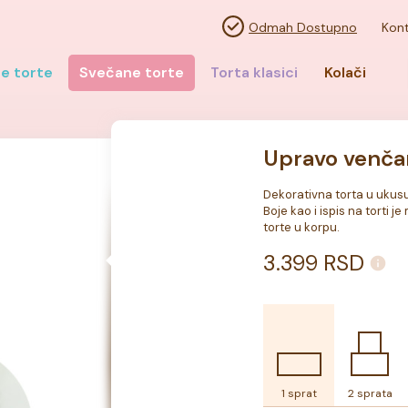
Odmah Dostupno
Kont
e torte
Svečane torte
Torta klasici
Kolači
Upravo venča
Dekorativna torta u ukusu p
Boje kao i ispis na torti 
torte u korpu.
3.399
RSD
1 sprat
2 sprata