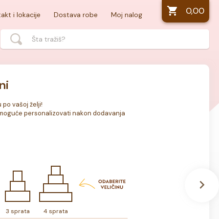
0,00
akt i lokacije
Dostava robe
Moj nalog
ni
o vašoj želji! 

je moguće personalizovati nakon dodavanja 
3 sprata
4 sprata