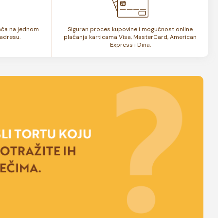
lača na jednom
Siguran proces kupovine i mogućnost online
adresu.
plaćanja karticama Visa, MasterCard, American
Express i Dina.