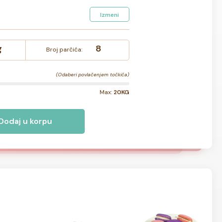
Izmeni
g
8
Broj parčića:
(Odaberi povlačenjem točkića)
Max:
20KG
Dodaj u korpu