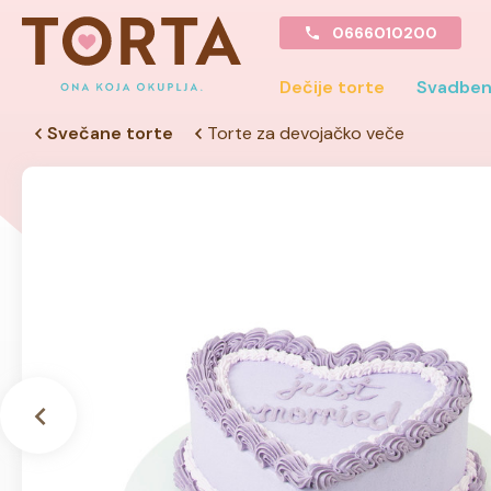
0666010200
Dečije torte
Svadben
Svečane torte
Torte za devojačko veče