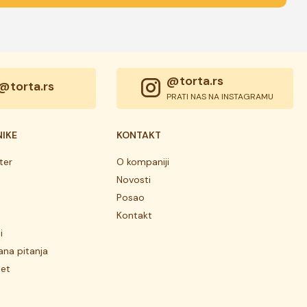
@torta.rs
@torta.rs
PRATI NAS NA INSTAGRAMU
NIKE
KONTAKT
ter
O kompaniji
Novosti
Posao
Kontakt
i
ana pitanja
tet