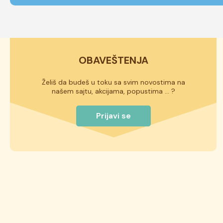
OBAVEŠTENJA
Želiš da budeš u toku sa svim novostima na
našem sajtu, akcijama, popustima ... ?
Prijavi se