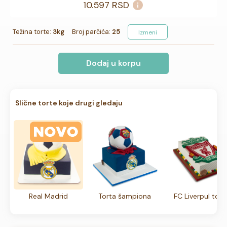
10.597
RSD
Težina torte:
3kg
Broj parčića:
25
Izmeni
Dodaj u korpu
Slične torte koje drugi gledaju
Real Madrid
Torta šampiona
FC Liverpul tort