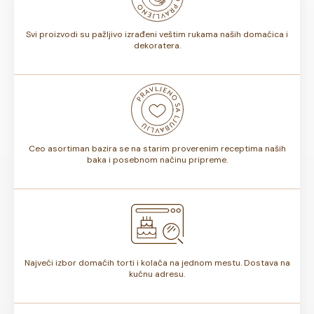
torte.
Svi proizvodi su pažljivo izrađeni veštim rukama naših domaćica i
dekoratera.
Ceo asortiman bazira se na starim proverenim receptima naših
baka i posebnom načinu pripreme.
Najveći izbor domaćih torti i kolača na jednom mestu. Dostava na
kućnu adresu.