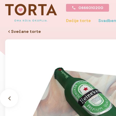
0666010200
Dečije torte
Svadben
Svečane torte