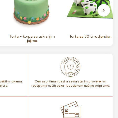
Torta - korpa sa uskrsnjim
Torta za 30 ti rodjendan
jajima
i veštim rukama
Ceo asortiman bazira se na starim proverenim
tera.
receptima naših baka i posebnom načinu pripreme.