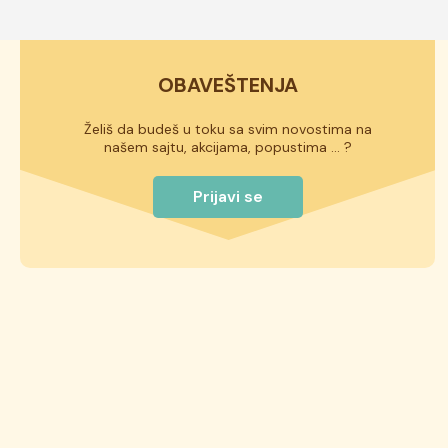
OBAVEŠTENJA
Želiš da budeš u toku sa svim novostima na
našem sajtu, akcijama, popustima ... ?
Prijavi se