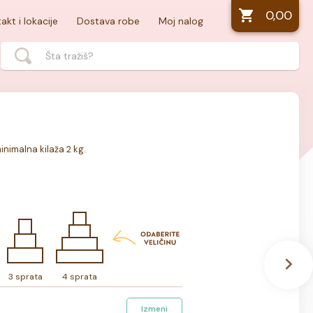
0,00
akt i lokacije
Dostava robe
Moj nalog
minimalna kilaža 2 kg.
3 sprata
4 sprata
Izmeni