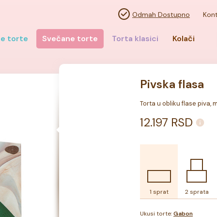
Odmah Dostupno
Kont
e torte
Svečane torte
Torta klasici
Kolači
Pivska flasa
Torta u obliku flase piva, 
12.197
RSD
1 sprat
2 sprata
Ukusi torte:
Gabon