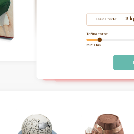
3 k
Težina torte:
Težina torte:
Min:
1 KG