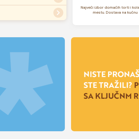
ati
ovde
.
Najveći izbor domaćih torti i ko
ana kao i celokupan sadržaj
mestu. Dostava na kućnu 
su zamrznute. U zavisnosti od
 rok trajanja torte može biti