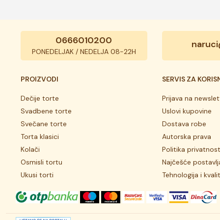
0666010200
naruci
PONEDELJAK / NEDELJA 08-22H
PROIZVODI
SERVIS ZA KORIS
Dečije torte
Prijava na newslet
Svadbene torte
Uslovi kupovine
Svečane torte
Dostava robe
Torta klasici
Autorska prava
Kolači
Politika privatnost
Osmisli tortu
Najčešće postavlj
Ukusi torti
Tehnologija i kvali