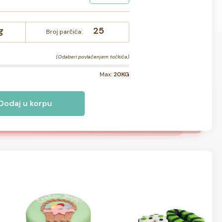
g
25
Broj parčića:
(Odaberi povlačenjem točkića)
Max:
20KG
Dodaj u korpu