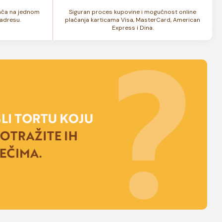
lača na jednom
Siguran proces kupovine i mogućnost online
adresu.
plaćanja karticama Visa, MasterCard, American
Express i Dina.